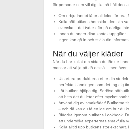
för personer som vill dig illa, så håll dessa
Om erbjudandet låter alldeles för bra, ä
Kolla nätbutikens hemsida: den ska vara
svenska – det tyder ofta på oärliga inte
Innan du anger dina kontaktuppgifter – 
ingen kan gå in och stjäla din informati
När du väljer kläder
När du har kollat om sidan du tänker handl
massor att välja på då också – men även 
Utsortera produkterna efter din storlek
perfekta klänningen som det tog dig timma
Låt butiken hjälpa dig: Seriösa nätbut
att hitta det du letar efter mycket sna
Använd dig av smakrådet! Butikerna ti
– och då kan du få en idé om hur du kan
Bläddra igenom butikens Lookbook. Det f
att undersöka experternas smakfulla va
Kolla alltid upp butikens storlekschart.