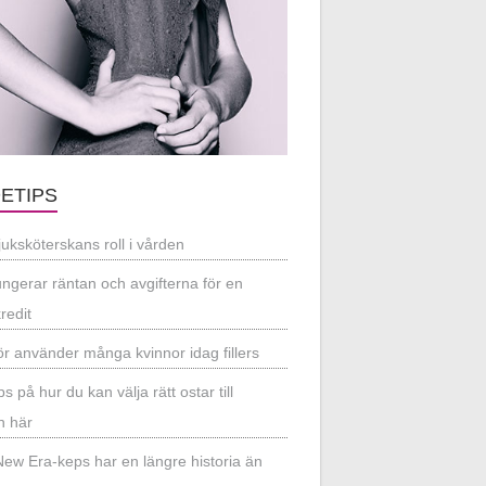
ETIPS
juksköterskans roll i vården
ungerar räntan och avgifterna för en
redit
ör använder många kvinnor idag fillers
ps på hur du kan välja rätt ostar till
n här
New Era-keps har en längre historia än