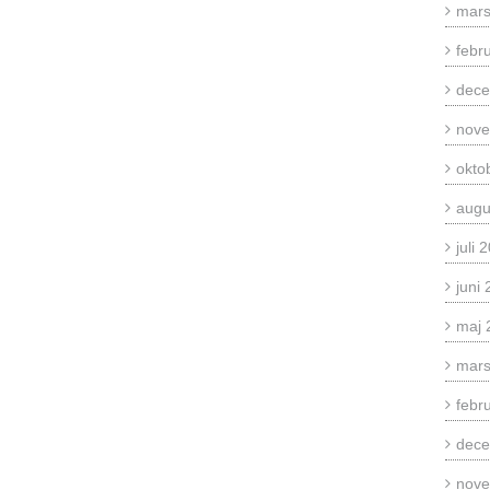
mars
febr
dece
nove
okto
augu
juli 
juni
maj 
mars
febr
dece
nove