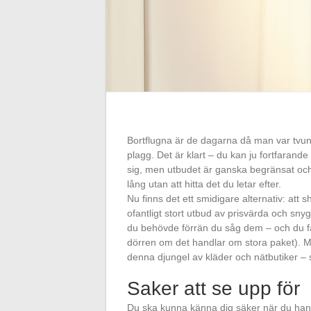
Bortflugna är de dagarna då man var tvung
plagg. Det är klart – du kan ju fortfarand
sig, men utbudet är ganska begränsat och 
lång utan att hitta det du letar efter.
Nu finns det ett smidigare alternativ: att s
ofantligt stort utbud av prisvärda och snyg
du behövde förrän du såg dem – och du får 
dörren om det handlar om stora paket). Me
denna djungel av kläder och nätbutiker – s
Saker att se upp för
Du ska kunna känna dig säker när du hand