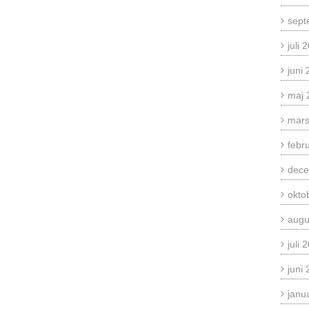
sept
juli 
juni
maj 
mars
febr
dece
okto
augu
juli 
juni
janu