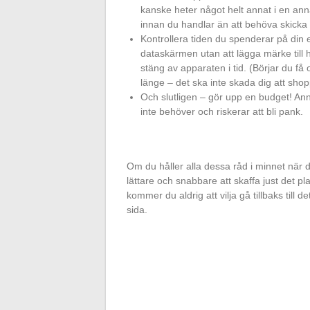
kanske heter något helt annat i en anna
innan du handlar än att behöva skicka ti
Kontrollera tiden du spenderar på din e
dataskärmen utan att lägga märke till h
stäng av apparaten i tid. (Börjar du få on
länge – det ska inte skada dig att shop
Och slutligen – gör upp en budget! An
inte behöver och riskerar att bli pank.
Om du håller alla dessa råd i minnet när
lättare och snabbare att skaffa just det p
kommer du aldrig att vilja gå tillbaks till 
sida.