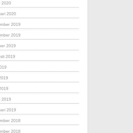
 2020
uari 2020
mber 2019
mber 2019
ber 2019
sti 2019
2019
 2019
2019
 2019
uari 2019
mber 2018
mber 2018