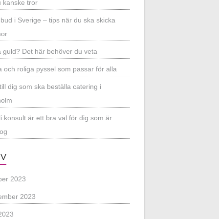
 kanske tror
bud i Sverige – tips när du ska skicka
or
 guld? Det här behöver du veta
a och roliga pyssel som passar för alla
till dig som ska beställa catering i
holm
li konsult är ett bra val för dig som är
log
IV
ber 2023
ember 2023
2023