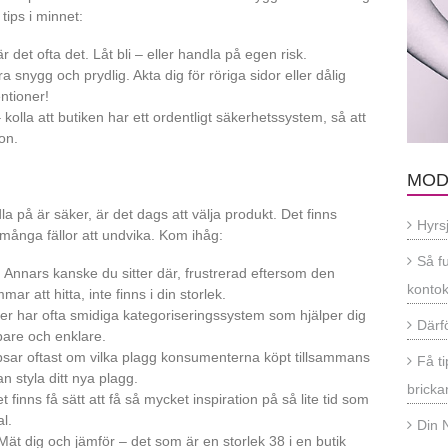
 tips i minnet:
r det ofta det. Låt bli – eller handla på egen risk.
 snygg och prydlig. Akta dig för röriga sidor eller dålig
ntioner!
kolla att butiken har ett ordentligt säkerhetssystem, så att
on.
MOD
a på är säker, är det dags att välja produkt. Det finns
Hyrs
många fällor att undvika. Kom ihåg:
Så f
. Annars kanske du sitter där, frustrerad eftersom den
kontok
r att hitta, inte finns i din storlek.
iker har ofta smidiga kategoriseringssystem som hjälper dig
Därf
bbare och enklare.
psar oftast om vilka plagg konsumenterna köpt tillsammans
Få ti
 styla ditt nya plagg.
bricka
inns få sätt att få så mycket inspiration på så lite tid som
l.
Din 
 Mät dig och jämför – det som är en storlek 38 i en butik