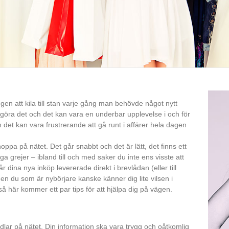
en att kila till stan varje gång man behövde något nytt
e göra det och det kan vara en underbar upplevelse i och för
det kan vara frustrerande att gå runt i affärer hela dagen
hoppa på nätet. Det går snabbt och det är lätt, det finns ett
ga grejer – ibland till och med saker du inte ens visste att
dina nya inköp levererade direkt i brevlådan (eller till
n du som är nybörjare kanske känner dig lite vilsen i
å här kommer ett par tips för att hjälpa dig på vägen.
lar på nätet. Din information ska vara trygg och oåtkomlig