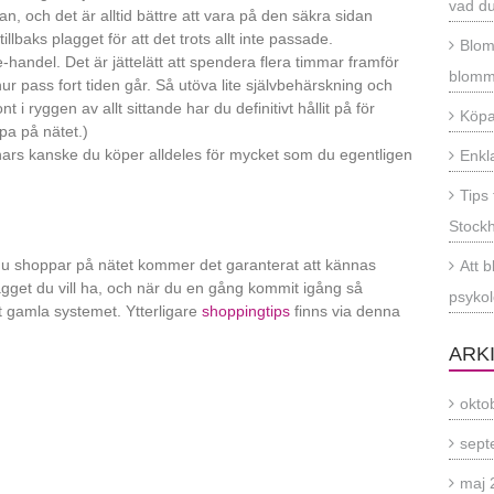
vad du
n, och det är alltid bättre att vara på den säkra sidan
llbaks plagget för att det trots allt inte passade.
Blom
-handel. Det är jättelätt att spendera flera timmar framför
blomm
ur pass fort tiden går. Så utöva lite självbehärskning och
t i ryggen av allt sittande har du definitivt hållit på för
Köpa
pa på nätet.)
nars kanske du köper alldeles för mycket som du egentligen
Enkl
Tips 
Stock
 du shoppar på nätet kommer det garanterat att kännas
Att b
lagget du vill ha, och när du en gång kommit igång så
psyko
det gamla systemet. Ytterligare
shoppingtips
finns via denna
ARK
okto
sept
maj 