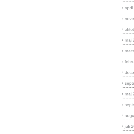
apri
nove
okto
maj 
mars
febr
dece
sept
maj 
sept
augu
juli 